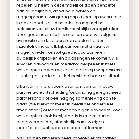
regelen. U heeft in deze moeilijke tijden behoefte
aan duidelijkheid, deskundig advies en
ruggespraak. U wilt graag grip krijgen op uw situatie.
In deze moeilijke tijd help ik u graag met het
oplossen van al uw familierechtelijke vraagstukken
door goed naar u te luisteren en door vervolgens
uw positie en de te bereiken doelen helder
inzichtelijk maken. Ik kijk samen met u naar uw
mogelijkheden om tot goede, duurzame en
duidelijke afspraken en oplossingen te komen. Als
ervaren advocaat en mediator bespreek ik met u
welke optie en werkwijze het beste bij uw specifieke
situatie past en leidt tot het best haalbare resultaat.
U kunt er immers voor kiezen om samen met uw
partner uw echtscheiding/ontbinding geregistreerd
partnerschap of beëindiging samenleving aan te
gaan (zie hiervoor meer in detail het onderdeel
“mediation”) of ieder met een eigen advocaat. Voor
welke optie u ook kiest, steeds is er een aantal
onderwerpen dat, afhankelijk van uw eigen
specifieke situatie, aan de orde zal komen.
Als u samen kinderen heeft, moeten er afspraken