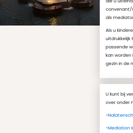
die u uitein
convenant/va
als mediato
Als u kinder
uitdrukkelij
passende wi
kan worden i
gezin in de 
U kunt bij v
over onder 
-
Nalatensc
-
Mediation i