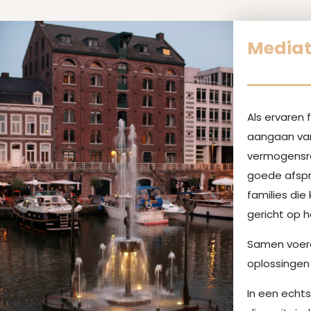
Mediati
Als ervaren 
aangaan van
vermogensre
goede afspr
families di
gericht op 
Samen voere
oplossingen
In een echt