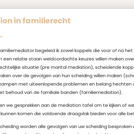
on in familierecht
familiemediator begeleid ik zowel koppels die voor of na het 
 een relatie staan weldoordachte keuzes willen maken ove
chtelijke situatie (pre marital mediation), scheidende kop
aken over de gevolgen van hun scheiding willen maken (sc
e kampen met uiteenlopende problemen en belang hechten 
het behoud van de familiale banden (familiemediation).
n we gesprekken aan de mediation tafel om te kijken of w
 kunnen komen die voldoende draagvlak bieden voor alle be
scheiding worden alle gevolgen van uw scheiding besproken