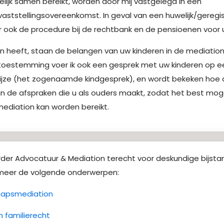
delijk samen bereikt, worden door mij vastgelegd in een
ststellingsovereenkomst. In geval van een huwelijk/geregis
r ook de procedure bij de rechtbank en de pensioenen voor u
en heeft, staan de belangen van uw kinderen in de mediatio
k toestemming voer ik ook een gesprek met uw kinderen op een
jze (het zogenaamde kindgesprek), en wordt bekeken hoe 
n de afspraken die u als ouders maakt, zodat het best mogel
mediation kan worden bereikt.
erder Advocatuur & Mediation terecht voor deskundige bijst
meer de volgende onderwerpen:
hapsmediation
n familierecht