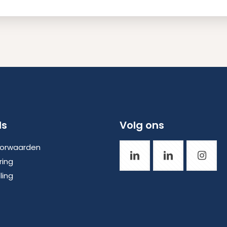
ds
Volg ons
orwaarden
ring
ling