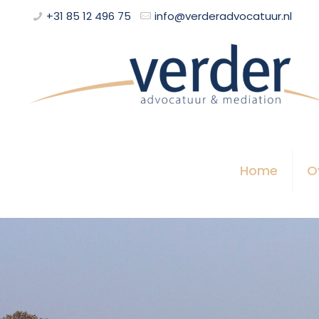
+31 85 12 496 75
info@verderadvocatuur.nl
Home
O