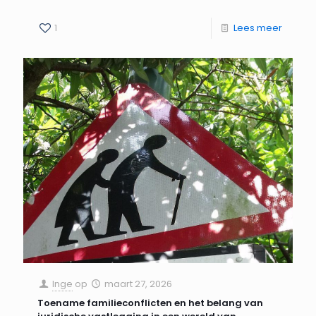
1
Lees meer
Inge
op
maart 27, 2026
Toename familieconflicten en het belang van