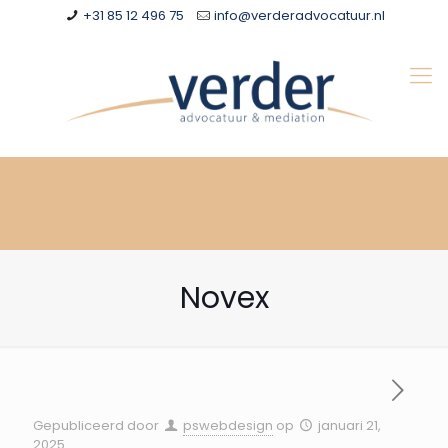
+31 85 12 496 75
info@verderadvocatuur.nl
Novex
Gepubliceerd door
pswebdesign
op
januari 21,
2025